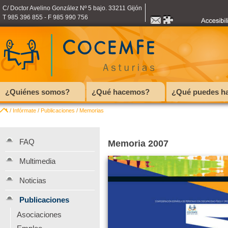
C/ Doctor Avelino González Nº 5 bajo. 33211 Gijón
T 985 396 855 - F 985 990 756
¿Quiénes somos?
¿Qué hacemos?
¿Qué puedes ha
/
Infórmate
/
Publicaciones
/
Memorias
FAQ
Memoria 2007
Multimedia
Noticias
Publicaciones
Asociaciones