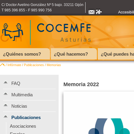
C/ Doctor Avelino González Nº 5 bajo. 33211 Gijón
T 985 396 855 - F 985 990 756
¿Quiénes somos?
¿Qué hacemos?
¿Qué puedes ha
/
Infórmate
/
Publicaciones
/
Memorias
FAQ
Memoria 2022
Multimedia
Noticias
Publicaciones
Asociaciones