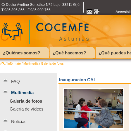
C/ Doctor Avelino González Nº 5 bajo. 33211 Gijón
T 985 396 855 - F 985 990 756
¿Quiénes somos?
¿Qué hacemos?
¿Qué puedes ha
/
Infórmate
/
Multimedia
/
Galería de fotos
Inauguracion CAI
FAQ
Multimedia
Galería de fotos
Galería de vídeos
Noticias