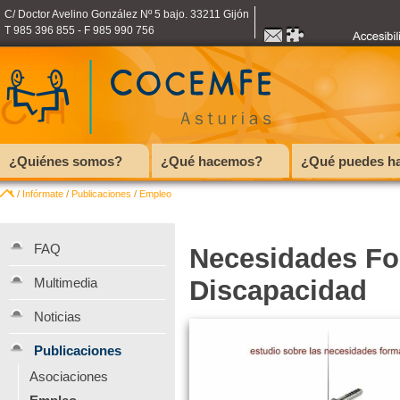
C/ Doctor Avelino González Nº 5 bajo. 33211 Gijón
T 985 396 855 - F 985 990 756
¿Quiénes somos?
¿Qué hacemos?
¿Qué puedes ha
/
Infórmate
/
Publicaciones
/
Empleo
FAQ
Necesidades Fo
Multimedia
Discapacidad
Noticias
Publicaciones
Asociaciones