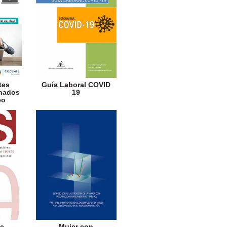
tes
Guía Laboral COVID
onados
19
eo
ue
Mujer con