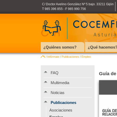
C/ Doctor Avelino González Nº 5 bajo. 33211 Gijón
T 985 396 855 - F 985 990 756
¿Quiénes somos?
¿Qué hacemos
/
Infórmate
/
Publicaciones
/
Empleo
FAQ
Guía de
Multimedia
Noticias
Publicaciones
Asociaciones