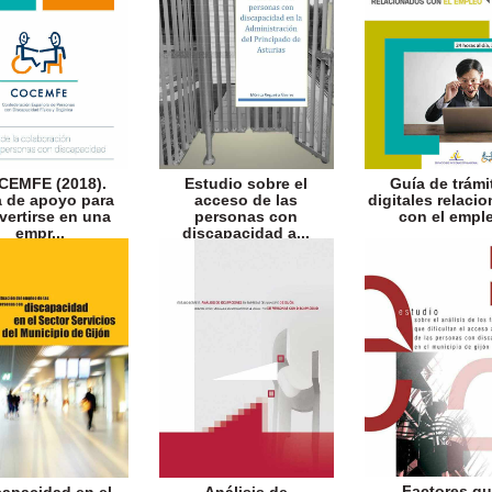
CEMFE (2018).
Estudio sobre el
Guía de trámi
 de apoyo para
acceso de las
digitales relaci
vertirse en una
personas con
con el empl
empr...
discapacidad a...
Factores q