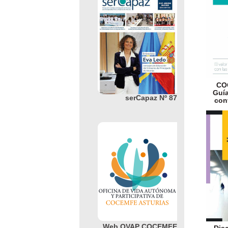
CO
Guía
serCapaz Nº 87
con
Web OVAP COCEMFE