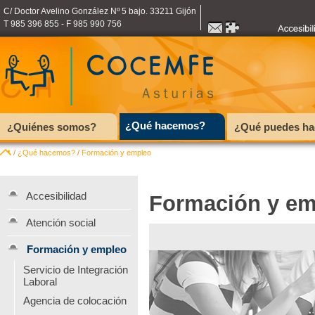
C/ Doctor Avelino González Nº 5 bajo. 33211 Gijón
T 985 396 855 - F 985 990 756
¿Qué hacemos?
¿Quiénes somos?
¿Qué puedes ha
/
¿Qué hacemos?
/
Formación y empleo
Accesibilidad
Formación y em
Atención social
Formación y empleo
Servicio de Integración
Laboral
Agencia de colocación